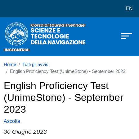
Corso di laurea in Scienze e Tecno
Salta al contenuto principale
EN
Home
Tutti gli avvisi
English Proficiency Test (UnimeStone) - September 2023
English Proficiency Test
(UnimeStone) - September
2023
Ascolta
30 Giugno 2023