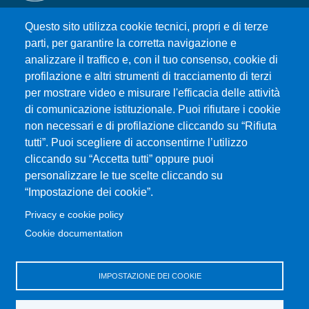
Questo sito utilizza cookie tecnici, propri e di terze
Università degli Studi di Messina
parti, per garantire la corretta navigazione e
Piazza Pugliatti, 1 - 98122 Messina
analizzare il traffico e, con il tuo consenso, cookie di
Cod. Fiscale 80004070837
profilazione e altri strumenti di tracciamento di terzi
P.IVA 00724160833
per mostrare video e misurare l'efficacia delle attività
Centralino: 090 676 1
di comunicazione istituzionale. Puoi rifiutare i cookie
MENÙ SOCIAL
non necessari e di profilazione cliccando su “Rifiuta
tutti”. Puoi scegliere di acconsentirne l’utilizzo
cliccando su “Accetta tutti” oppure puoi
MENÙ FOOTER 1
Accessibilità
personalizzare le tue scelte cliccando su
Privacy e cookie policy
“Impostazione dei cookie”.
Mappa del sito
Privacy e cookie policy
Cookie documentation
MENÙ FOOTER 2
Amministrazione trasparente
Cambia idea sui cookie
IMPOSTAZIONE DEI COOKIE