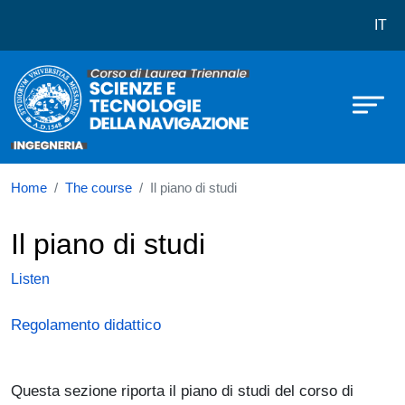
Corso di laurea in Scienze e Tecno
Skip to main content
IT
Home
The course
Il piano di studi
Il piano di studi
Listen
Regolamento didattico
Questa sezione riporta il piano di studi del corso di